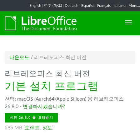
English
|
中文 (简体)
|
Deutsch
|
Español
|
Français
|
Italiano
|
More...
다운로드
/
리브레오피스 최신 버전
리브레오피스 최신 버전
기본 설치 프로그램
선택: macOS (Aarch64/Apple Silicon) 용 리브레오피스
26.8.0 -
변경하시겠습니까?
버전 26.8.0 을 내려받기
285 MB (
토렌트
,
정보
)