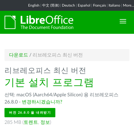
English
|
中文 (简体)
|
Deutsch
|
Español
|
Français
|
Italiano
|
More...
다운로드
/
리브레오피스 최신 버전
리브레오피스 최신 버전
기본 설치 프로그램
선택: macOS (Aarch64/Apple Silicon) 용 리브레오피스
26.8.0 -
변경하시겠습니까?
버전 26.8.0 을 내려받기
285 MB (
토렌트
,
정보
)