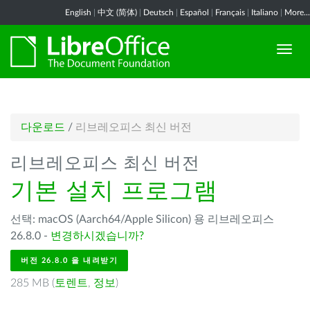
English
|
中文 (简体)
|
Deutsch
|
Español
|
Français
|
Italiano
|
More...
다운로드
/
리브레오피스 최신 버전
리브레오피스 최신 버전
기본 설치 프로그램
선택: macOS (Aarch64/Apple Silicon) 용 리브레오피스
26.8.0 -
변경하시겠습니까?
버전 26.8.0 을 내려받기
285 MB (
토렌트
,
정보
)