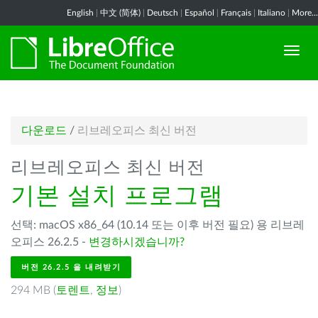
English
|
中文 (简体)
|
Deutsch
|
Español
|
Français
|
Italiano
|
More...
다운로드
/
리브레오피스 최신 버전
리브레오피스 최신 버전
기본 설치 프로그램
선택: macOS x86_64 (10.14 또는 이후 버전 필요) 용 리브레
오피스 26.2.5 -
변경하시겠습니까?
버전 26.2.5 을 내려받기
294 MB (
토렌트
,
정보
)