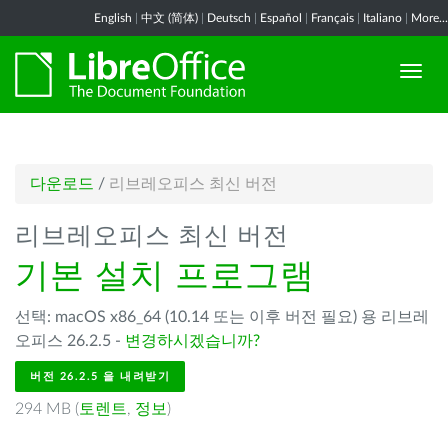
English
|
中文 (简体)
|
Deutsch
|
Español
|
Français
|
Italiano
|
More...
다운로드
/
리브레오피스 최신 버전
리브레오피스 최신 버전
기본 설치 프로그램
선택: macOS x86_64 (10.14 또는 이후 버전 필요) 용 리브레
오피스 26.2.5 -
변경하시겠습니까?
버전 26.2.5 을 내려받기
294 MB (
토렌트
,
정보
)