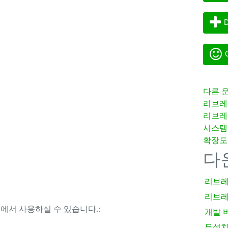
기
D
G
다른 
리브레
리브레
시스템
확장도
다
리브레
리브레
템에서 사용하실 수 있습니다.:
개발 
무설치