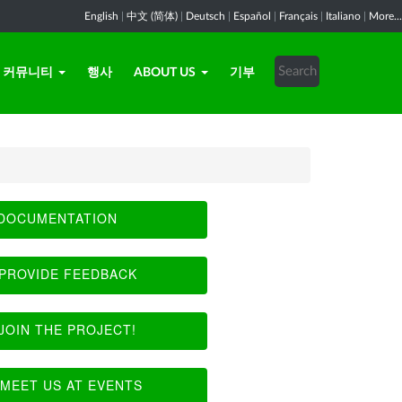
English
|
中文 (简体)
|
Deutsch
|
Español
|
Français
|
Italiano
|
More...
커뮤니티
행사
ABOUT US
기부
DOCUMENTATION
PROVIDE FEEDBACK
JOIN THE PROJECT!
MEET US AT EVENTS