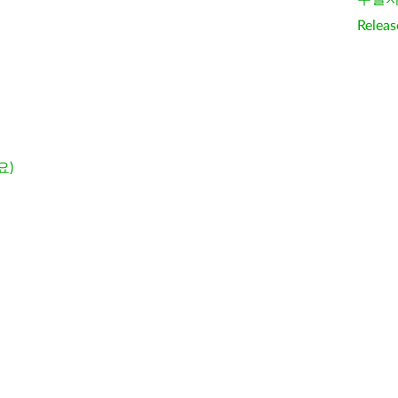
Releas
요)