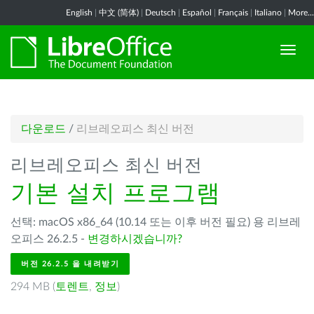
English
|
中文 (简体)
|
Deutsch
|
Español
|
Français
|
Italiano
|
More...
다운로드
/
리브레오피스 최신 버전
리브레오피스 최신 버전
기본 설치 프로그램
선택: macOS x86_64 (10.14 또는 이후 버전 필요) 용 리브레
오피스 26.2.5 -
변경하시겠습니까?
버전 26.2.5 을 내려받기
294 MB (
토렌트
,
정보
)