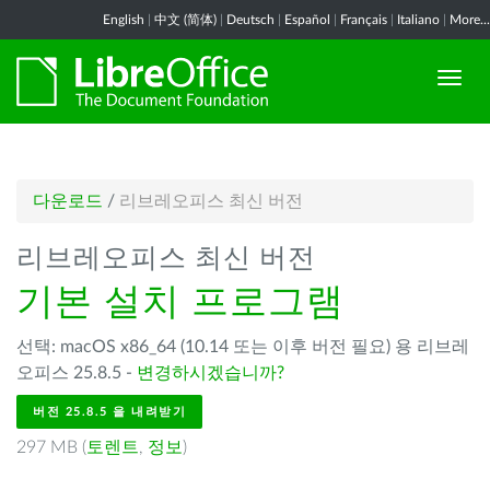
English
|
中文 (简体)
|
Deutsch
|
Español
|
Français
|
Italiano
|
More...
다운로드
/
리브레오피스 최신 버전
리브레오피스 최신 버전
기본 설치 프로그램
선택: macOS x86_64 (10.14 또는 이후 버전 필요) 용 리브레
오피스 25.8.5 -
변경하시겠습니까?
버전 25.8.5 을 내려받기
297 MB (
토렌트
,
정보
)