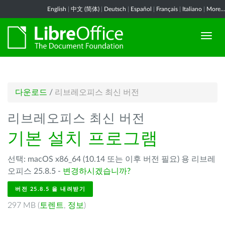
English
|
中文 (简体)
|
Deutsch
|
Español
|
Français
|
Italiano
|
More...
다운로드
/
리브레오피스 최신 버전
리브레오피스 최신 버전
기본 설치 프로그램
선택: macOS x86_64 (10.14 또는 이후 버전 필요) 용 리브레
오피스 25.8.5 -
변경하시겠습니까?
버전 25.8.5 을 내려받기
297 MB (
토렌트
,
정보
)