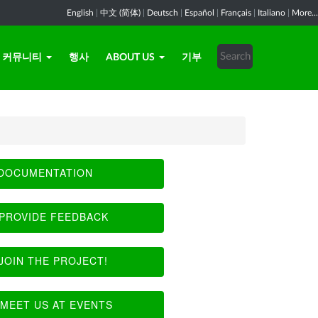
English
|
中文 (简体)
|
Deutsch
|
Español
|
Français
|
Italiano
|
More...
커뮤니티
행사
ABOUT US
기부
DOCUMENTATION
PROVIDE FEEDBACK
JOIN THE PROJECT!
MEET US AT EVENTS