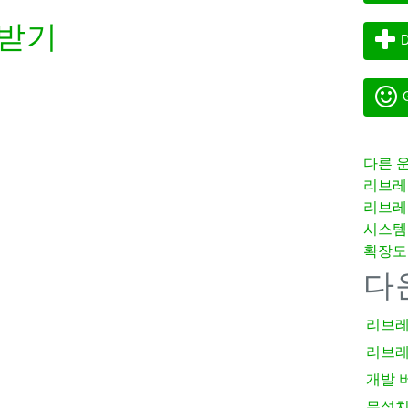
받기
D
G
다른 
리브레
리브레
시스템
확장도
다
리브레
리브레
개발 
무설치