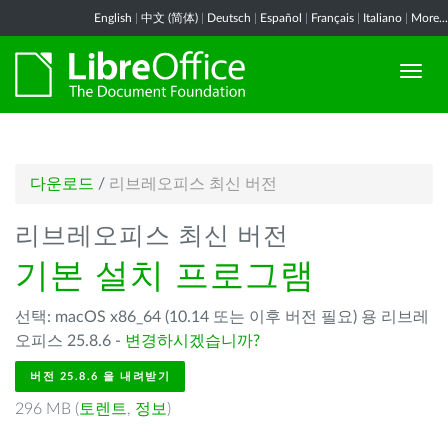
English
|
中文 (简体)
|
Deutsch
|
Español
|
Français
|
Italiano
|
More...
다운로드
/
리브레오피스 최신 버전
리브레오피스 최신 버전
기본 설치 프로그램
선택: macOS x86_64 (10.14 또는 이후 버전 필요) 용 리브레
오피스 25.8.6 -
변경하시겠습니까?
버전 25.8.6 을 내려받기
296 MB (
토렌트
,
정보
)