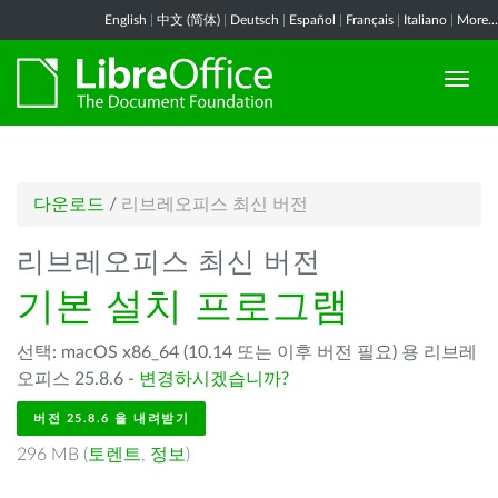
English
|
中文 (简体)
|
Deutsch
|
Español
|
Français
|
Italiano
|
More...
다운로드
/
리브레오피스 최신 버전
리브레오피스 최신 버전
기본 설치 프로그램
선택: macOS x86_64 (10.14 또는 이후 버전 필요) 용 리브레
오피스 25.8.6 -
변경하시겠습니까?
버전 25.8.6 을 내려받기
296 MB (
토렌트
,
정보
)