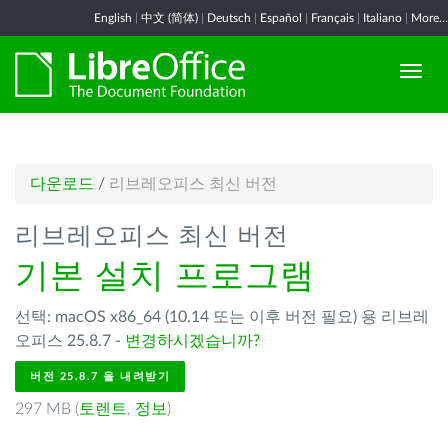
English
|
中文 (简体)
|
Deutsch
|
Español
|
Français
|
Italiano
|
More...
다운로드
/
리브레오피스 최신 버전
리브레오피스 최신 버전
기본 설치 프로그램
선택: macOS x86_64 (10.14 또는 이후 버전 필요) 용 리브레
오피스 25.8.7 -
변경하시겠습니까?
버전 25.8.7 을 내려받기
297 MB (
토렌트
,
정보
)