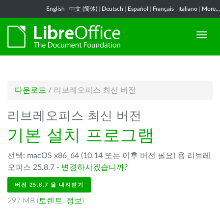
English
|
中文 (简体)
|
Deutsch
|
Español
|
Français
|
Italiano
|
More...
다운로드
/
리브레오피스 최신 버전
리브레오피스 최신 버전
기본 설치 프로그램
선택: macOS x86_64 (10.14 또는 이후 버전 필요) 용 리브레
오피스 25.8.7 -
변경하시겠습니까?
버전 25.8.7 을 내려받기
297 MB (
토렌트
,
정보
)