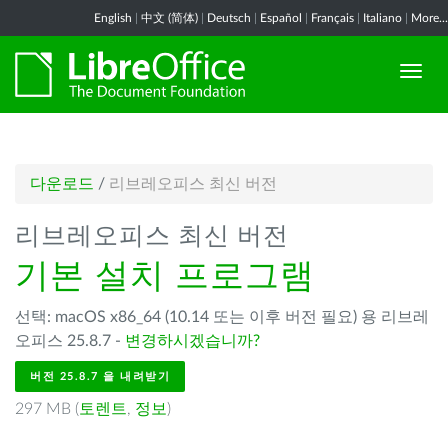
English
|
中文 (简体)
|
Deutsch
|
Español
|
Français
|
Italiano
|
More...
다운로드
/
리브레오피스 최신 버전
리브레오피스 최신 버전
기본 설치 프로그램
선택: macOS x86_64 (10.14 또는 이후 버전 필요) 용 리브레
오피스 25.8.7 -
변경하시겠습니까?
버전 25.8.7 을 내려받기
297 MB (
토렌트
,
정보
)