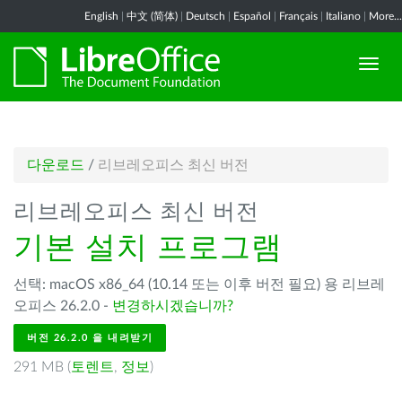
English
|
中文 (简体)
|
Deutsch
|
Español
|
Français
|
Italiano
|
More...
다운로드
/
리브레오피스 최신 버전
리브레오피스 최신 버전
기본 설치 프로그램
선택: macOS x86_64 (10.14 또는 이후 버전 필요) 용 리브레
오피스 26.2.0 -
변경하시겠습니까?
버전 26.2.0 을 내려받기
291 MB (
토렌트
,
정보
)