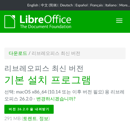
English
|
中文 (简体)
|
Deutsch
|
Español
|
Français
|
Italiano
|
More...
다운로드
/
리브레오피스 최신 버전
리브레오피스 최신 버전
기본 설치 프로그램
선택: macOS x86_64 (10.14 또는 이후 버전 필요) 용 리브레
오피스 26.2.0 -
변경하시겠습니까?
버전 26.2.0 을 내려받기
291 MB (
토렌트
,
정보
)