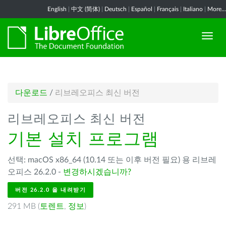
English
|
中文 (简体)
|
Deutsch
|
Español
|
Français
|
Italiano
|
More...
다운로드
/
리브레오피스 최신 버전
리브레오피스 최신 버전
기본 설치 프로그램
선택: macOS x86_64 (10.14 또는 이후 버전 필요) 용 리브레
오피스 26.2.0 -
변경하시겠습니까?
버전 26.2.0 을 내려받기
291 MB (
토렌트
,
정보
)