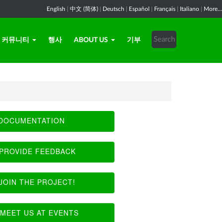
English
|
中文 (简体)
|
Deutsch
|
Español
|
Français
|
Italiano
|
More...
커뮤니티
행사
ABOUT US
기부
DOCUMENTATION
PROVIDE FEEDBACK
JOIN THE PROJECT!
MEET US AT EVENTS