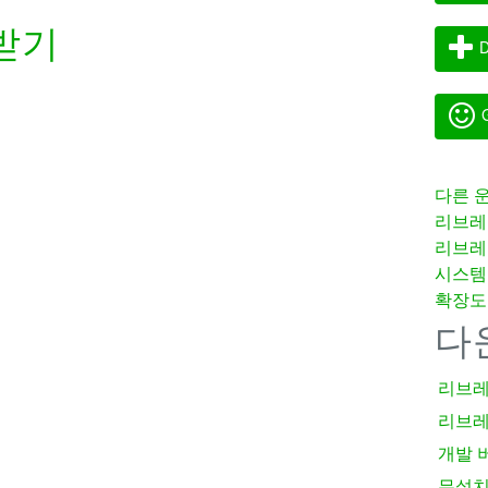
받기
D
G
다른 
리브레
리브레
시스템
확장도
다
리브레
리브레
개발 
무설치