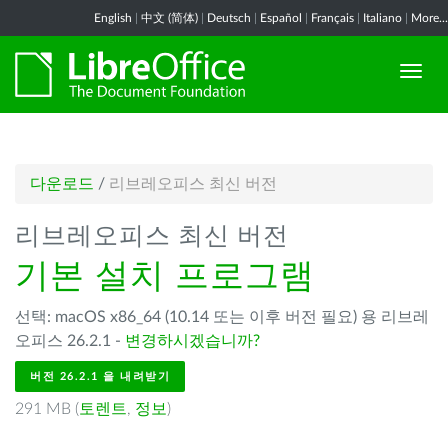
English
|
中文 (简体)
|
Deutsch
|
Español
|
Français
|
Italiano
|
More...
다운로드
/
리브레오피스 최신 버전
리브레오피스 최신 버전
기본 설치 프로그램
선택: macOS x86_64 (10.14 또는 이후 버전 필요) 용 리브레
오피스 26.2.1 -
변경하시겠습니까?
버전 26.2.1 을 내려받기
291 MB (
토렌트
,
정보
)