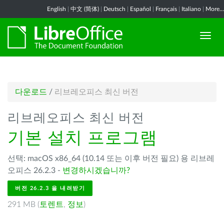
English
|
中文 (简体)
|
Deutsch
|
Español
|
Français
|
Italiano
|
More...
다운로드
/
리브레오피스 최신 버전
리브레오피스 최신 버전
기본 설치 프로그램
선택: macOS x86_64 (10.14 또는 이후 버전 필요) 용 리브레
오피스 26.2.3 -
변경하시겠습니까?
버전 26.2.3 을 내려받기
291 MB (
토렌트
,
정보
)