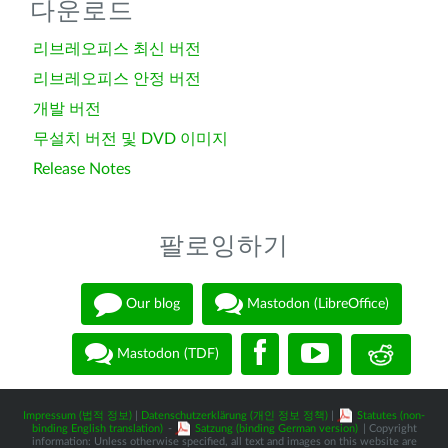
다운로드
리브레오피스 최신 버전
리브레오피스 안정 버전
개발 버전
무설치 버전 및 DVD 이미지
Release Notes
팔로잉하기
Our blog
Mastodon (LibreOffice)
Mastodon (TDF)
Impressum (법적 정보)
|
Datenschutzerklärung (개인 정보 정책)
|
Statutes (non-
binding English translation)
-
Satzung (binding German version)
| Copyright
information: Unless otherwise specified, all text and images on this website are