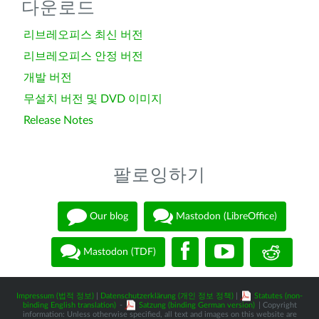
다운로드
리브레오피스 최신 버전
리브레오피스 안정 버전
개발 버전
무설치 버전 및 DVD 이미지
Release Notes
팔로잉하기
Our blog
Mastodon (LibreOffice)
Mastodon (TDF)
Impressum (법적 정보)
|
Datenschutzerklärung (개인 정보 정책)
|
Statutes (non-
binding English translation)
-
Satzung (binding German version)
| Copyright
information: Unless otherwise specified, all text and images on this website are