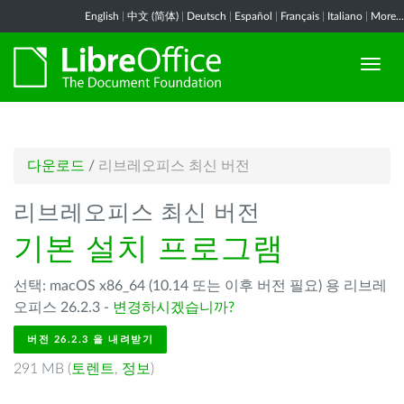
English
|
中文 (简体)
|
Deutsch
|
Español
|
Français
|
Italiano
|
More...
다운로드
/
리브레오피스 최신 버전
리브레오피스 최신 버전
기본 설치 프로그램
선택: macOS x86_64 (10.14 또는 이후 버전 필요) 용 리브레
오피스 26.2.3 -
변경하시겠습니까?
버전 26.2.3 을 내려받기
291 MB (
토렌트
,
정보
)