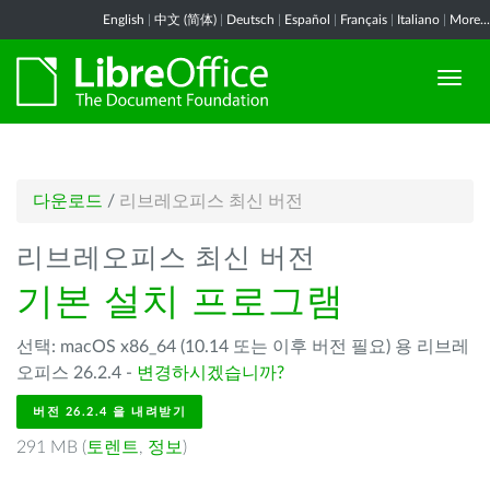
English
|
中文 (简体)
|
Deutsch
|
Español
|
Français
|
Italiano
|
More...
다운로드
/
리브레오피스 최신 버전
리브레오피스 최신 버전
기본 설치 프로그램
선택: macOS x86_64 (10.14 또는 이후 버전 필요) 용 리브레
오피스 26.2.4 -
변경하시겠습니까?
버전 26.2.4 을 내려받기
291 MB (
토렌트
,
정보
)