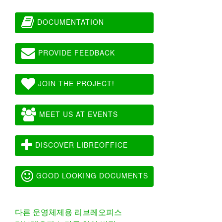
DOCUMENTATION
PROVIDE FEEDBACK
JOIN THE PROJECT!
MEET US AT EVENTS
DISCOVER LIBREOFFICE
GOOD LOOKING DOCUMENTS
다른 운영체제용 리브레오피스