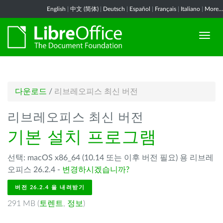
English
|
中文 (简体)
|
Deutsch
|
Español
|
Français
|
Italiano
|
More...
다운로드
/
리브레오피스 최신 버전
리브레오피스 최신 버전
기본 설치 프로그램
선택: macOS x86_64 (10.14 또는 이후 버전 필요) 용 리브레
오피스 26.2.4 -
변경하시겠습니까?
버전 26.2.4 을 내려받기
291 MB (
토렌트
,
정보
)