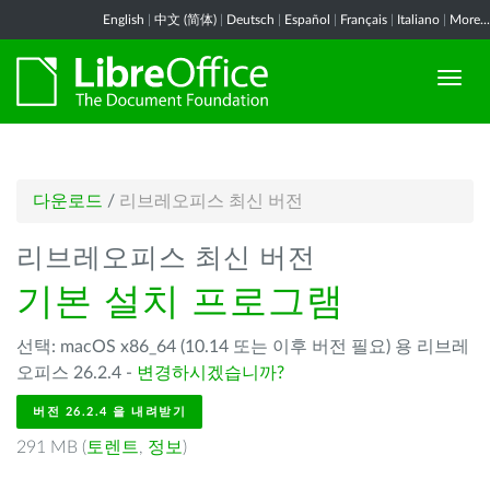
English
|
中文 (简体)
|
Deutsch
|
Español
|
Français
|
Italiano
|
More...
다운로드
/
리브레오피스 최신 버전
리브레오피스 최신 버전
기본 설치 프로그램
선택: macOS x86_64 (10.14 또는 이후 버전 필요) 용 리브레
오피스 26.2.4 -
변경하시겠습니까?
버전 26.2.4 을 내려받기
291 MB (
토렌트
,
정보
)