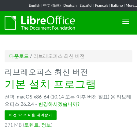
English
|
中文 (简体)
|
Deutsch
|
Español
|
Français
|
Italiano
|
More...
다운로드
/
리브레오피스 최신 버전
리브레오피스 최신 버전
기본 설치 프로그램
선택: macOS x86_64 (10.14 또는 이후 버전 필요) 용 리브레
오피스 26.2.4 -
변경하시겠습니까?
버전 26.2.4 을 내려받기
291 MB (
토렌트
,
정보
)