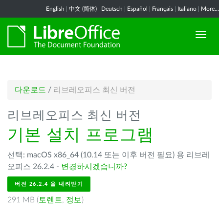
English
|
中文 (简体)
|
Deutsch
|
Español
|
Français
|
Italiano
|
More...
다운로드
/
리브레오피스 최신 버전
리브레오피스 최신 버전
기본 설치 프로그램
선택: macOS x86_64 (10.14 또는 이후 버전 필요) 용 리브레
오피스 26.2.4 -
변경하시겠습니까?
버전 26.2.4 을 내려받기
291 MB (
토렌트
,
정보
)