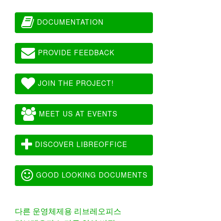
DOCUMENTATION
PROVIDE FEEDBACK
JOIN THE PROJECT!
MEET US AT EVENTS
DISCOVER LIBREOFFICE
GOOD LOOKING DOCUMENTS
다른 운영체제용 리브레오피스