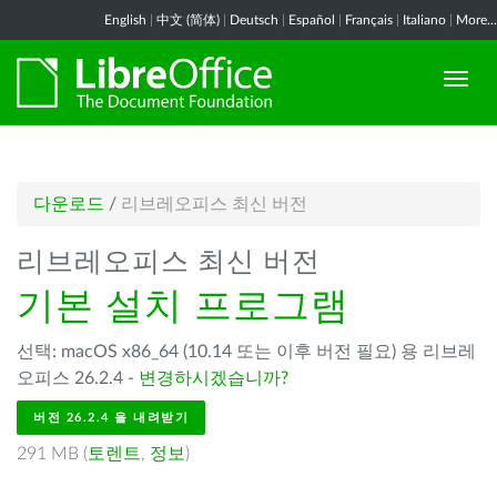
English
|
中文 (简体)
|
Deutsch
|
Español
|
Français
|
Italiano
|
More...
다운로드
/
리브레오피스 최신 버전
리브레오피스 최신 버전
기본 설치 프로그램
선택: macOS x86_64 (10.14 또는 이후 버전 필요) 용 리브레
오피스 26.2.4 -
변경하시겠습니까?
버전 26.2.4 을 내려받기
291 MB (
토렌트
,
정보
)