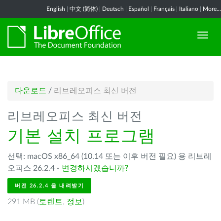
English
|
中文 (简体)
|
Deutsch
|
Español
|
Français
|
Italiano
|
More...
다운로드
/
리브레오피스 최신 버전
리브레오피스 최신 버전
기본 설치 프로그램
선택: macOS x86_64 (10.14 또는 이후 버전 필요) 용 리브레
오피스 26.2.4 -
변경하시겠습니까?
버전 26.2.4 을 내려받기
291 MB (
토렌트
,
정보
)