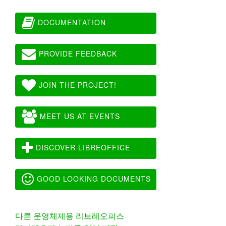
DOCUMENTATION
PROVIDE FEEDBACK
JOIN THE PROJECT!
MEET US AT EVENTS
DISCOVER LIBREOFFICE
GOOD LOOKING DOCUMENTS
다른 운영체제용 리브레오피스