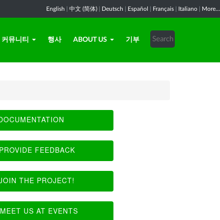
English
|
中文 (简体)
|
Deutsch
|
Español
|
Français
|
Italiano
|
More...
커뮤니티
행사
ABOUT US
기부
DOCUMENTATION
PROVIDE FEEDBACK
JOIN THE PROJECT!
MEET US AT EVENTS