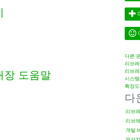
기
D
G
다른 
리브레
리브레
내장 도움말
시스템
확장도
다
리브레
리브레
개발 
무설치