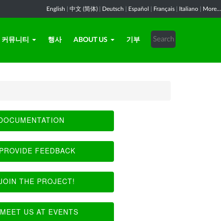
English
|
中文 (简体)
|
Deutsch
|
Español
|
Français
|
Italiano
|
More...
커뮤니티
행사
ABOUT US
기부
DOCUMENTATION
PROVIDE FEEDBACK
JOIN THE PROJECT!
MEET US AT EVENTS