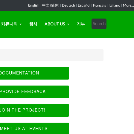
English
|
中文 (简体)
|
Deutsch
|
Español
|
Français
|
Italiano
|
More...
커뮤니티
행사
ABOUT US
기부
DOCUMENTATION
PROVIDE FEEDBACK
JOIN THE PROJECT!
MEET US AT EVENTS