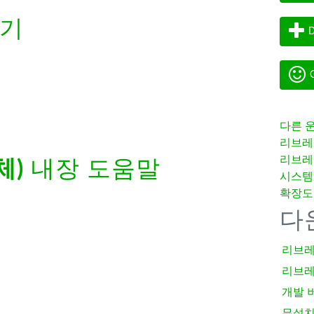
받기
D
G
다른 
리브레
리브레
체)
내장 도움말
시스템
확장도
다
리브레
리브레
개발 
무설치