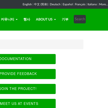
English
|
中文 (简体)
|
Deutsch
|
Español
|
Français
|
Italiano
|
More...
커뮤니티
행사
ABOUT US
기부
DOCUMENTATION
PROVIDE FEEDBACK
JOIN THE PROJECT!
MEET US AT EVENTS