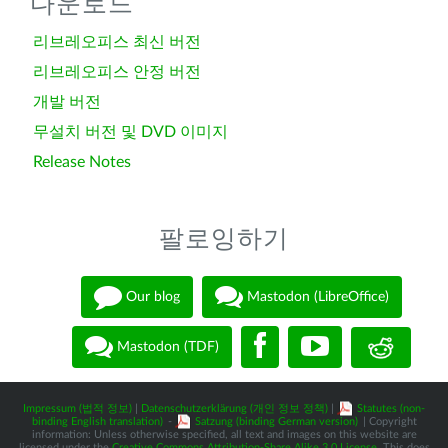
다운로드
리브레오피스 최신 버전
리브레오피스 안정 버전
개발 버전
무설치 버전 및 DVD 이미지
Release Notes
팔로잉하기
Our blog
Mastodon (LibreOffice)
Mastodon (TDF)
Impressum (법적 정보)
|
Datenschutzerklärung (개인 정보 정책)
|
Statutes (non-
binding English translation)
-
Satzung (binding German version)
| Copyright
information: Unless otherwise specified, all text and images on this website are
licensed under the
Creative Commons Attribution-Share Alike 3.0 License
. This does