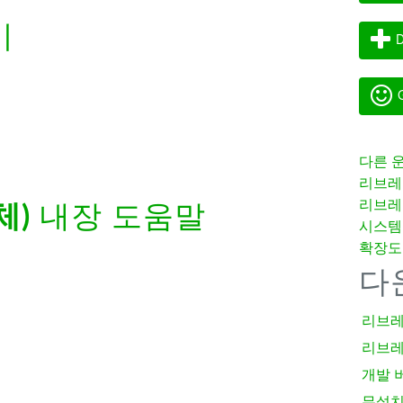
기
D
G
다른 
리브레
리브레
체)
내장 도움말
시스템
확장도
다
리브레
리브레
개발 
무설치