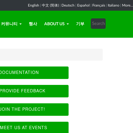
English
|
中文 (简体)
|
Deutsch
|
Español
|
Français
|
Italiano
|
More...
커뮤니티
행사
ABOUT US
기부
DOCUMENTATION
PROVIDE FEEDBACK
JOIN THE PROJECT!
MEET US AT EVENTS