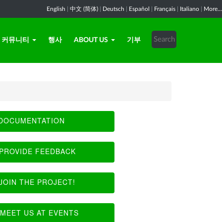
English
|
中文 (简体)
|
Deutsch
|
Español
|
Français
|
Italiano
|
More...
커뮤니티
행사
ABOUT US
기부
DOCUMENTATION
PROVIDE FEEDBACK
JOIN THE PROJECT!
MEET US AT EVENTS