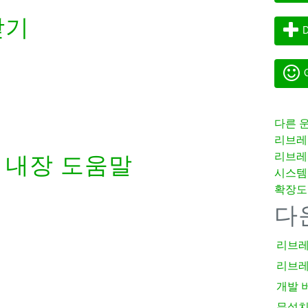
받기
D
G
다른 
리브레
리브레
내장 도움말
시스템
확장도
다
리브레
리브레
개발 
무설치