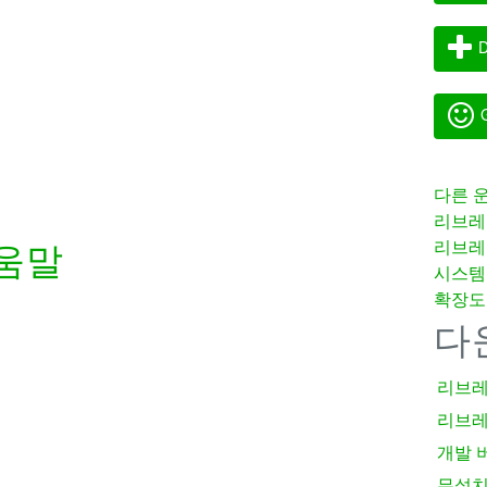
D
G
다른 
리브레
리브레
움말
시스템
확장도
다
리브레
리브레
개발 
무설치