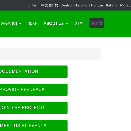
English
|
中文 (简体)
|
Deutsch
|
Español
|
Français
|
Italiano
|
More...
커뮤니티
행사
ABOUT US
기부
DOCUMENTATION
PROVIDE FEEDBACK
JOIN THE PROJECT!
MEET US AT EVENTS