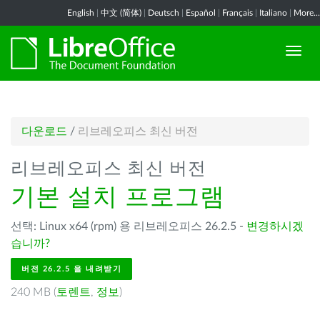
English
|
中文 (简体)
|
Deutsch
|
Español
|
Français
|
Italiano
|
More...
다운로드
/
리브레오피스 최신 버전
리브레오피스 최신 버전
기본 설치 프로그램
선택: Linux x64 (rpm) 용 리브레오피스 26.2.5 -
변경하시겠
습니까?
버전 26.2.5 을 내려받기
240 MB (
토렌트
,
정보
)