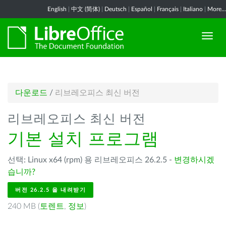
English
|
中文 (简体)
|
Deutsch
|
Español
|
Français
|
Italiano
|
More...
다운로드
/
리브레오피스 최신 버전
리브레오피스 최신 버전
기본 설치 프로그램
선택: Linux x64 (rpm) 용 리브레오피스 26.2.5 -
변경하시겠
습니까?
버전 26.2.5 을 내려받기
240 MB (
토렌트
,
정보
)