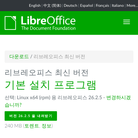
English
|
中文 (简体)
|
Deutsch
|
Español
|
Français
|
Italiano
|
More...
다운로드
/
리브레오피스 최신 버전
리브레오피스 최신 버전
기본 설치 프로그램
선택: Linux x64 (rpm) 용 리브레오피스 26.2.5 -
변경하시겠
습니까?
버전 26.2.5 을 내려받기
240 MB (
토렌트
,
정보
)