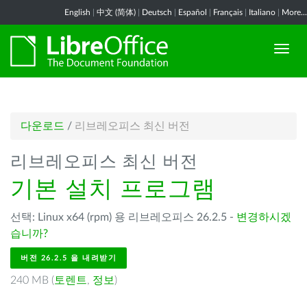
English
|
中文 (简体)
|
Deutsch
|
Español
|
Français
|
Italiano
|
More...
다운로드
/
리브레오피스 최신 버전
리브레오피스 최신 버전
기본 설치 프로그램
선택: Linux x64 (rpm) 용 리브레오피스 26.2.5 -
변경하시겠
습니까?
버전 26.2.5 을 내려받기
240 MB (
토렌트
,
정보
)