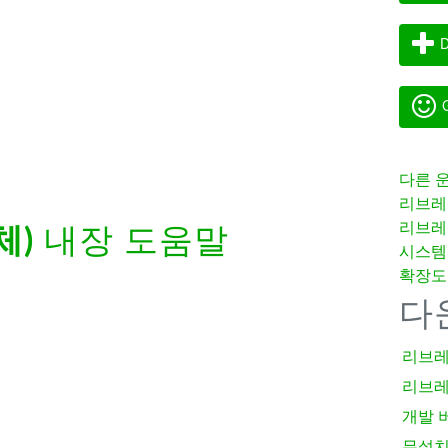
기
D
G
다른 
리브레
리브레
체)
내장 도움말
시스템
확장도
다
리브레
리브레
개발 
무설치