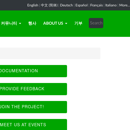
English
|
中文 (简体)
|
Deutsch
|
Español
|
Français
|
Italiano
|
More...
커뮤니티
행사
ABOUT US
기부
DOCUMENTATION
PROVIDE FEEDBACK
JOIN THE PROJECT!
MEET US AT EVENTS