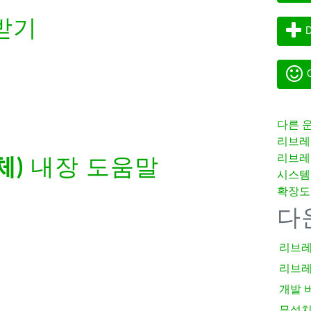
받기
D
G
다른 
리브레
리브레
체)
내장 도움말
시스템
확장도
다
리브레
리브레
개발 
무설치