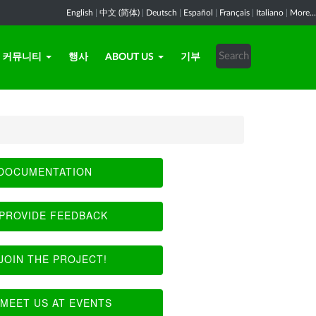
English
|
中文 (简体)
|
Deutsch
|
Español
|
Français
|
Italiano
|
More...
커뮤니티
행사
ABOUT US
기부
DOCUMENTATION
PROVIDE FEEDBACK
JOIN THE PROJECT!
MEET US AT EVENTS