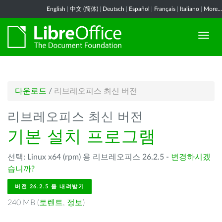
English
|
中文 (简体)
|
Deutsch
|
Español
|
Français
|
Italiano
|
More...
다운로드
/
리브레오피스 최신 버전
리브레오피스 최신 버전
기본 설치 프로그램
선택: Linux x64 (rpm) 용 리브레오피스 26.2.5 -
변경하시겠
습니까?
버전 26.2.5 을 내려받기
240 MB (
토렌트
,
정보
)