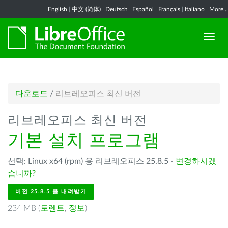
English
|
中文 (简体)
|
Deutsch
|
Español
|
Français
|
Italiano
|
More...
다운로드
/
리브레오피스 최신 버전
리브레오피스 최신 버전
기본 설치 프로그램
선택: Linux x64 (rpm) 용 리브레오피스 25.8.5 -
변경하시겠
습니까?
버전 25.8.5 을 내려받기
234 MB (
토렌트
,
정보
)