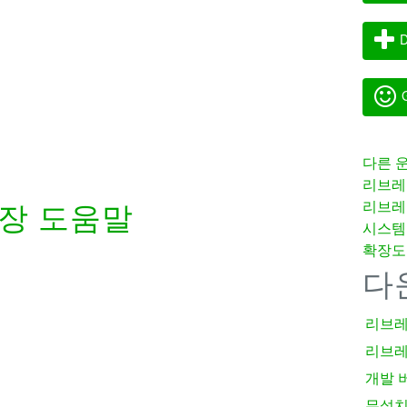
D
G
다른 
리브레
리브레
장 도움말
시스템
확장도
다
리브레
리브레
개발 
무설치