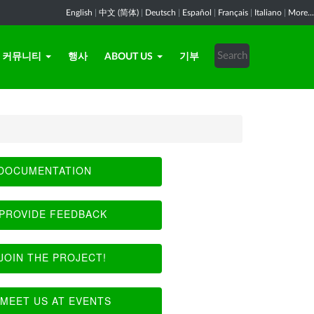
English
|
中文 (简体)
|
Deutsch
|
Español
|
Français
|
Italiano
|
More...
커뮤니티
행사
ABOUT US
기부
DOCUMENTATION
PROVIDE FEEDBACK
JOIN THE PROJECT!
MEET US AT EVENTS