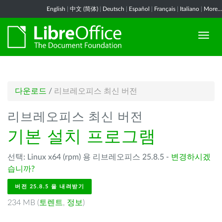
English
|
中文 (简体)
|
Deutsch
|
Español
|
Français
|
Italiano
|
More...
다운로드
/
리브레오피스 최신 버전
리브레오피스 최신 버전
기본 설치 프로그램
선택: Linux x64 (rpm) 용 리브레오피스 25.8.5 -
변경하시겠
습니까?
버전 25.8.5 을 내려받기
234 MB (
토렌트
,
정보
)