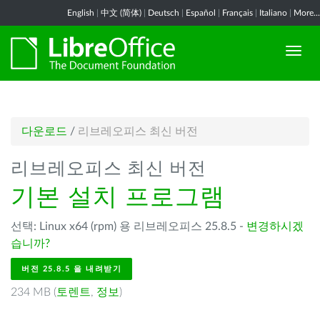
English
|
中文 (简体)
|
Deutsch
|
Español
|
Français
|
Italiano
|
More...
다운로드
/
리브레오피스 최신 버전
리브레오피스 최신 버전
기본 설치 프로그램
선택: Linux x64 (rpm) 용 리브레오피스 25.8.5 -
변경하시겠
습니까?
버전 25.8.5 을 내려받기
234 MB (
토렌트
,
정보
)