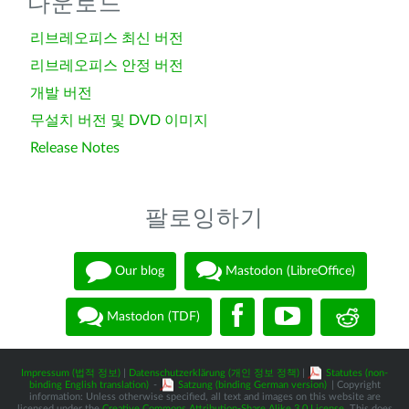
다운로드
리브레오피스 최신 버전
리브레오피스 안정 버전
개발 버전
무설치 버전 및 DVD 이미지
Release Notes
팔로잉하기
Our blog
Mastodon (LibreOffice)
Mastodon (TDF)
Impressum (법적 정보)
|
Datenschutzerklärung (개인 정보 정책)
|
Statutes (non-
binding English translation)
-
Satzung (binding German version)
| Copyright
information: Unless otherwise specified, all text and images on this website are
licensed under the
Creative Commons Attribution-Share Alike 3.0 License
. This does