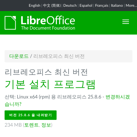
English
|
中文 (简体)
|
Deutsch
|
Español
|
Français
|
Italiano
|
More...
다운로드
/
리브레오피스 최신 버전
리브레오피스 최신 버전
기본 설치 프로그램
선택: Linux x64 (rpm) 용 리브레오피스 25.8.6 -
변경하시겠
습니까?
버전 25.8.6 을 내려받기
234 MB (
토렌트
,
정보
)