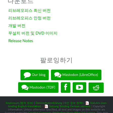
다운로드
리브레오피스 최신 버전
리브레오피스 안정 버전
개발 버전
무설치 버전 및 DVD 이미지
Release Notes
팔로잉하기
Our blog
Mastodon (LibreOffice)
Mastodon (TDF)
Impressum (법적 정보)
|
Datenschutzerklärung (개인 정보 정책)
|
Statutes (non-
binding English translation)
-
Satzung (binding German version)
| Copyright
information: Unless otherwise specified, all text and images on this website are
licensed under the
Creative Commons Attribution-Share Alike 3.0 License
. This does