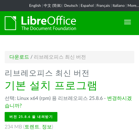
English
|
中文 (简体)
|
Deutsch
|
Español
|
Français
|
Italiano
|
More...
다운로드
/
리브레오피스 최신 버전
리브레오피스 최신 버전
기본 설치 프로그램
선택: Linux x64 (rpm) 용 리브레오피스 25.8.6 -
변경하시겠
습니까?
버전 25.8.6 을 내려받기
234 MB (
토렌트
,
정보
)